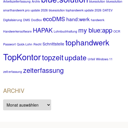
Arbeitszeiterfassung
Archiv
bluesolution
bluesolution
smarthandwerk pro update 2026
bluesolution tophandwerk update 2026
DATEV
ecoDMS
hand:werk
Digitalisierung
DMS
DocBox
handwerk
my blue:app
HAPAK
Handwerkersoftware
Lohnbuchhaltung
OCR
tophandwerk
Schnittstelle
Passwort
Quick-Lohn
Recht
TopKontor
topzeit
update
Urteil
Windows 11
zeiterfassung
zeit:erfassung
ARCHIV
Archiv