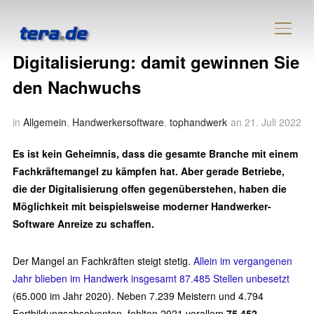
SEIT
Digitalisierung: damit gewinnen Sie
den Nachwuchs
in
Allgemein
,
Handwerkersoftware
,
tophandwerk
an
21. Juli 2022
Es ist kein Geheimnis, dass die gesamte Branche mit einem
Fachkräftemangel zu kämpfen hat. Aber gerade Betriebe,
die der Digitalisierung offen gegenüberstehen, haben die
Möglichkeit mit beispielsweise moderner Handwerker-
Software Anreize zu schaffen.
Der Mangel an Fachkräften steigt stetig.
Allein im vergangenen
Jahr blieben im Handwerk insgesamt 87.485 Stellen unbesetzt
(65.000 im Jahr 2020). Neben 7.239 Meistern und 4.794
Fortbildungsabsolventen, fehlten 2021 vorallem
75.452