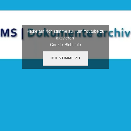
Klicke auf "Ich stimme zu", um Youtube zu
aktivieren
Cookie-Richtlinie
ICH STIMME ZU