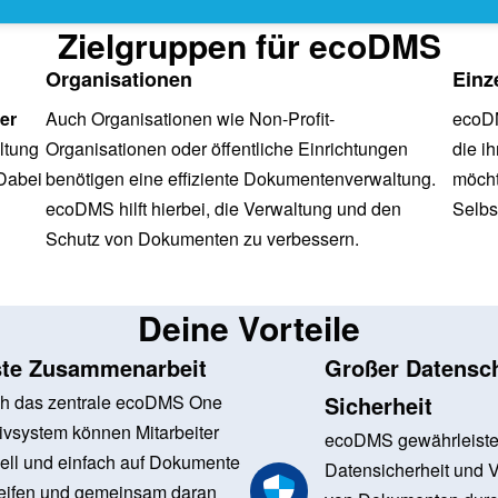
Zielgruppen für ecoDMS
Organisationen
Einz
er
Auch Organisationen wie Non-Profit-
ecoDM
ltung
Organisationen oder öffentliche Einrichtungen
die i
 Dabei
benötigen eine effiziente Dokumentenverwaltung.
möcht
ecoDMS hilft hierbei, die Verwaltung und den
Selbs
Schutz von Dokumenten zu verbessern.
Deine Vorteile
te Zusammenarbeit
Großer Datensc
h das zentrale ecoDMS One
Sicherheit
ivsystem können Mitarbeiter
ecoDMS gewährleiste
ell und einfach auf Dokumente
Datensicherheit und Ve
eifen und gemeinsam daran