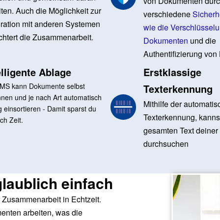
von Dokumenten dur
iten. Auch die Möglichkeit zur
verschiedene
Sicherh
gration mit anderen Systemen
wie die Verschlüssel
ichtert die Zusammenarbeit.
Dokumenten
und die
Authentifizierung von
elligente Ablage
Erstklassige
MS kann Dokumente selbst
Texterkennung
nen und je nach Art automatisch
Mithilfe der automati
ig einsortieren - Damit sparst du
Texterkennung, kanns
ich Zeit.
gesamten Text deine
durchsuchen
laublich einfach
r Zusammenarbeit in Echtzeit.
enten arbeiten, was die