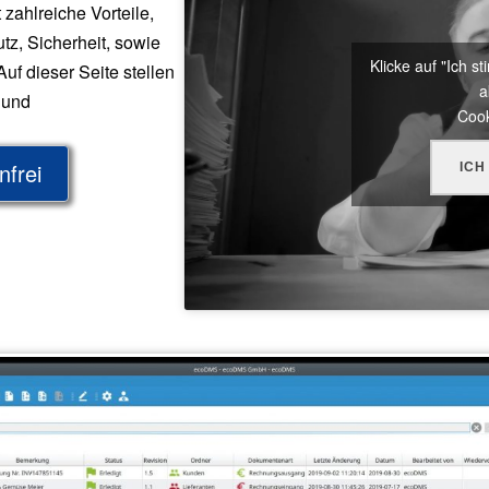
 zahlreiche Vorteile,
tz, Sicherheit, sowie
Klicke auf "Ich 
uf dieser Seite stellen
a
 und
Cook
nfrei
ICH