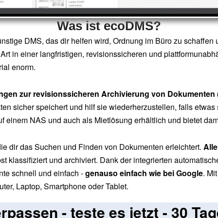
Was ist ecoDMS?
ünstige DMS, das dir helfen wird, Ordnung im Büro zu schaffen 
rt in einer langfristigen, revisionssicheren und plattformunab
ial enorm.
rungen zur revisionssicheren Archivierung von Dokumente
 sicher speichert und hilf sie wiederherzustellen, falls etwas 
f einem NAS und auch als Mietlösung erhältlich und bietet dami
 die dir das Suchen und Finden von Dokumenten erleichtert.
All
klassifiziert und archiviert. Dank der integrierten automatis
nte schnell und einfach -
genauso einfach wie bei Google
. Mi
ter, Laptop, Smartphone oder Tablet.
rpassen - teste es jetzt - 30 Tag