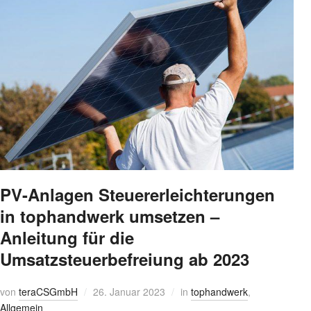
PV-Anlagen Steuererleichterungen
in tophandwerk umsetzen –
Anleitung für die
Umsatzsteuerbefreiung ab 2023
von
teraCSGmbH
26. Januar 2023
in
tophandwerk
,
Allgemein