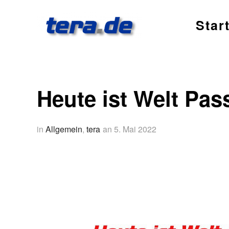
Star
Heute ist Welt Pas
in
Allgemein
,
tera
an
5. Mai 2022