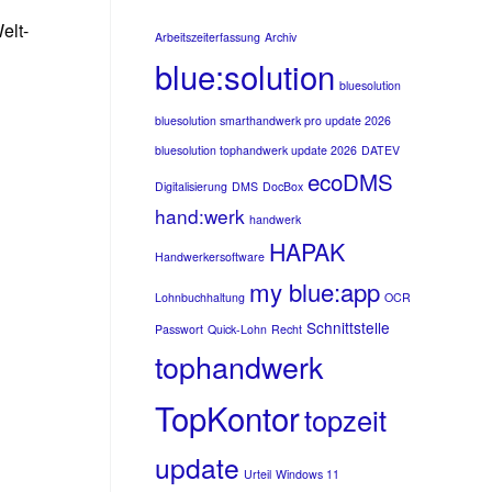
elt-
Arbeitszeiterfassung
Archiv
blue:solution
bluesolution
bluesolution smarthandwerk pro update 2026
bluesolution tophandwerk update 2026
DATEV
ecoDMS
Digitalisierung
DMS
DocBox
hand:werk
handwerk
HAPAK
Handwerkersoftware
my blue:app
Lohnbuchhaltung
OCR
Schnittstelle
Passwort
Quick-Lohn
Recht
tophandwerk
TopKontor
topzeit
update
Urteil
Windows 11