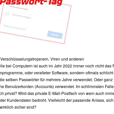
 Verschlüsselungstrojanern, Viren und anderen
e bei Computern ist auch im Jahr 2022 immer noch nicht das 
nprogramme, oder veralteter Software, sondern oftmals schlicht
ie selben Passwörter für mehrere Jahre verwendet. Oder ganz tr
che Benutzerkonten (Accounts) verwendet. Im schlimmsten Falle
auch privat? Wird das private E-Mail-Postfach von wem auch imm
 oder Kundendaten bedroht. Vielleicht der passende Anlass, sic
irklich sicher sind?