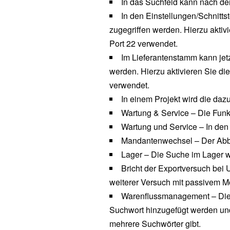
In das Suchfeld kann nach d
In den Einstellungen/Schnitt
zugegriffen werden. Hierzu aktiv
Port 22 verwendet.
Im Lieferantenstamm kann jet
werden. Hierzu aktivieren Sie di
verwendet.
In einem Projekt wird die daz
Wartung & Service – Die Funk
Wartung und Service – In den
Mandantenwechsel – Der Abbr
Lager – Die Suche im Lager w
Bricht der Exportversuch bei
weiterer Versuch mit passivem M
Warenflussmanagement – Die V
Suchwort hinzugefügt werden und
mehrere Suchwörter gibt.