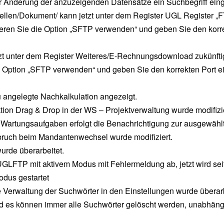
er Änderung der anzuzeigenden Datensätze ein Suchbegriff ei
stellen/Dokument/ kann jetzt unter dem Register UGL Register „
ieren Sie die Option „SFTP verwenden“ und geben Sie den korrek
zt unter dem Register Weiteres/E-Rechnungsdownload zukünfti
e Option „SFTP verwenden“ und geben Sie den korrekten Port ein
u angelegte Nachkalkulation angezeigt.
tion Drag & Drop in der WS – Projektverwaltung wurde modifizie
 Wartungsaufgaben erfolgt die Benachrichtigung zur ausgewäh
uch beim Mandantenwechsel wurde modifiziert.
urde überarbeitet.
 UGLFTP mit aktivem Modus mit Fehlermeldung ab, jetzt wird s
odus gestartet
erwaltung der Suchwörter in den Einstellungen wurde überarbe
 es können immer alle Suchwörter gelöscht werden, unabhängi