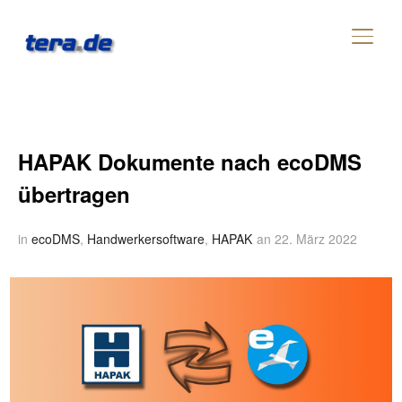
SEIT
HAPAK Dokumente nach ecoDMS
übertragen
in
ecoDMS
,
Handwerkersoftware
,
HAPAK
an
22. März 2022