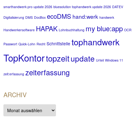
smarthandwerk pro update 2026
bluesolution tophandwerk update 2026
DATEV
ecoDMS
hand:werk
Digitalisierung
DMS
DocBox
handwerk
my blue:app
HAPAK
Handwerkersoftware
Lohnbuchhaltung
OCR
tophandwerk
Schnittstelle
Passwort
Quick-Lohn
Recht
TopKontor
topzeit
update
Urteil
Windows 11
zeiterfassung
zeit:erfassung
ARCHIV
Archiv